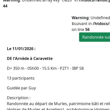
Warning
: Undefined array key "cle20" in
/htdocs/rando.
44
Warning
: Undefined
$suivant in
/htdocs
on line
56
Randonnée sui
Le 11/01/2026 :
DE l'Arnède à Caravette
D+ 350 m - 05h00 - 15.5 Km - P2T1 - IBP 58
13 participants
Guidée par Guy
Description :
Randonnée au départ de Murles, patrimioine bâti et rel
(églises de Murles et Argeliers), archéologique (dolmen