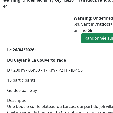
Warning
: Undefined array key "cle20" in
/htdocs/rando.
44
Warning
: Undefined
$suivant in
/htdocs
on line
56
Randonnée sui
Le 26/04/2026 :
Du Caylar à La Couvertoirade
D+ 200 m - 05h30 - 17 Km - P2T1 - IBP 55
15 participants
Guidée par Guy
Description :
Une boucle sur le plateau du Larzac, qui part du joli vil
Caylar, rejoint le hameau du Cros et son chateau rénov