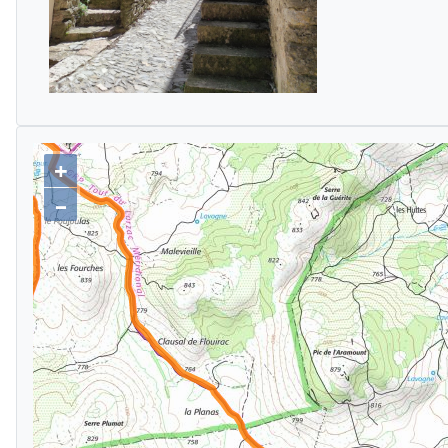
+
tracé GPS
carte ign
–